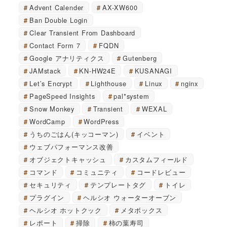
Advent Calender
AX-XW600
Ban Double Login
Clear Transient From Dashboard
Contact Form 7
FQDN
Google アナリティクス
Gutenberg
JAMstack
KN-HW24E
KUSANAGI
Let’s Encrypt
Lighthouse
Linux
nginx
PageSpeed Insights
pal*system
Snow Monkey
Transient
WEXAL
WordCamp
WordPress
うちのごはん(キッコーマン)
イベント
ウェブパフォーマンス改善
オブジェクトキャッシュ
カスタムフィールド
コマンド
コミュニティ
コードレビュー
セキュリティ
テンプレートタグ
トイレ
プラグイン
ヘルシオ ウォーターオーブン
ヘルシオ ホットクック
メタボックス
レポート
掃除
柿の葉寿司