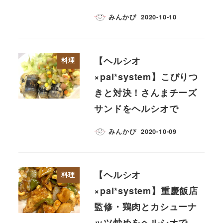
みんかぴ
2020-10-10
【ヘルシオ
料理
×pal*system】こびりつ
きと対決！さんまチーズ
サンドをヘルシオで
みんかぴ
2020-10-09
【ヘルシオ
料理
×pal*system】重慶飯店
監修・鶏肉とカシューナ
ッツ炒めをヘルシオで